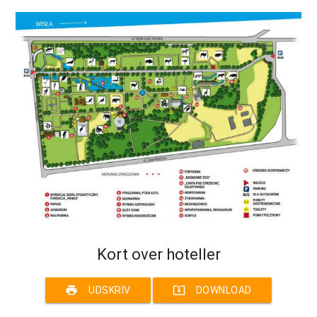
Kort over hoteller
print
system_update_alt
UDSKRIV
DOWNLOAD