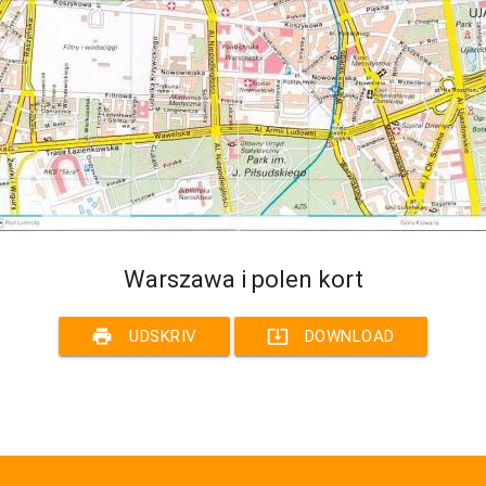
Warszawa i polen kort
print
system_update_alt
UDSKRIV
DOWNLOAD